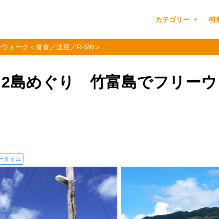
カテゴリー
特
リーウォーク＜昼食／送迎／R-5W＞
表･ 2島めぐり 竹富島でフリー
ータイム