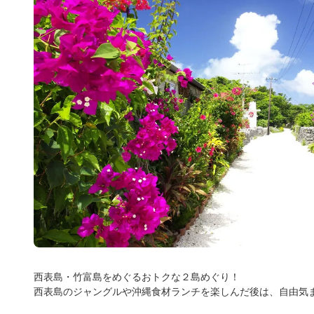
西表島・竹富島をめぐるおトクな２島めぐり！
西表島のジャングルや沖縄食材ランチを楽しんだ後は、自由気