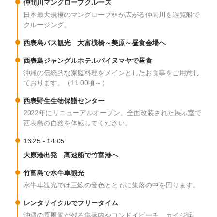
仲間川マングローブクルーズ
日本最大規模のマングローブ林が広がる仲間川を遊覧船で
クルージング。
西表島バス観光 大富桟橋～美原～昼食会場へ
西表島ジャングルホテルパイヌマヤで昼食
沖縄の伝統的な家庭料理をメインとしたお食事をご用意し
ております。（11:00頃～）
西表野生生物保護センター
2022年にリニューアルオープン。全面改装された展示室で
西表島の自然を体感してください。
13:25 - 14:05
大原港出発 高速船で竹富港へ
竹富島で水牛車観光
水牛車観光では三線の音色とともに集落の中を回ります。
レンタサイクルでフリータイム
沖縄の原風景が残る集落内やコンドイビーチ、カイジ浜