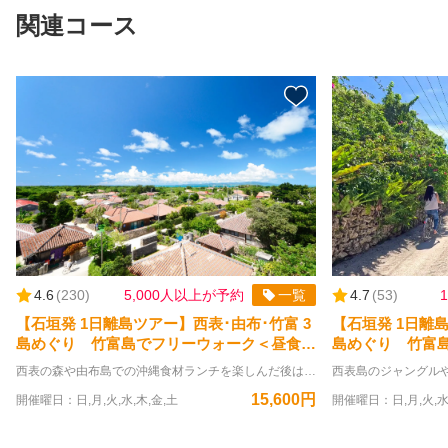
関連コース
4.6
(
230
)
5,000人以上が予約
一覧
4.7
(
53
)
【石垣発 1日離島ツアー】西表･由布･竹富 3
【石垣発 1日離島
島めぐり 竹富島でフリーウォーク＜昼食／
島めぐり 竹富
送迎／R-2W＞
＜昼食／送迎／R-
西表の森や由布島での沖縄食材ランチを楽しんだ後は、竹富島を自由気ままに楽しめる3島めぐりツアーです。大人1名につき幼児1名無料！0歳から参加OK！ ━━━━━━━━━━━━━━━━━━ ★このツアーでできること★ 【西表島】仲間川マングローブクルーズ 【由布島】水牛車で海渡し＋ランチ 【竹富島】フリータイム ━━━━━━━━━━━━━━━━━━ 西表島の日本最大級マングローブ林で遊覧船クルーズを楽しんだあとは、水牛車で海を渡って由布島へ。島食材をたっぷり使用したセルフサービス形式のランチをお楽しみください。 竹富港に到着後はフリータイム。港から20分程歩いていくと、伝統的な赤瓦と白砂の美しい集落が広がり、時が止まったような島時間を感じさせてくれるはずです。お洒落なカフェやお土産物屋さんをのぞきながら散策を楽しんでいただけます。 2021年に世界遺産に登録された西表島は、何と言ってもここでしか出会えない貴重な動植物が魅力です。 周囲がたった約2kmと小さな由布島は島全体が亜熱帯植物園となっています。 石垣島へのお戻り時間をお選びいただける自由度の高さも好評の理由です。 ツアーのお手軽さと個人行動の自由さを掛け合わせたハイブリッドコースで西表島・由布島・竹富島を満喫しませんか？ 【7月～8月出発をご検討のお客様へ】 夏本番を迎えるこの時期の八重山諸島は、日差しが非常に強く、熱中症のリスクが高まります。 本コースは、竹富島に到着後は「フリータイム」となるプランです。基本的には日陰の少ない中を徒歩で散策いただく内容となっております。 小さなお子様連れのご家族や、ご高齢の方、体力に自信のない方は、港から集落までの送迎と水牛車観光がセットになった「竹富島で水牛車観光」付きコース（下記URL参照）等もあわせてご検討ください。 https://book.ishigaki-dream.co.jp/top/products/4215e776-5349-5992-9d81-0ca015b8df6b?lng=ja-JP 安全で快適な旅の計画をおすすめいたします。 【11月10日～13日にご出発予定のお客様へ】 上記の期間、竹富島では伝統行事「種子取祭」が開催されるため、島内のほぼ全ての観光施設が休業となります。 これに伴い、現地フリータイム中の水牛車観光やレンタサイクル、飲食店などのご利用はできません。 あらかじめご了承のうえ、ご予約・ご参加くださいますようお願い申し上げます。 【ツアー休止期間のご案内】 下記の期間は、施設等の休業に伴い本ツアーの催行はございません。あらかじめご了承ください。 ・9月1日〜9月5日：由布島 休園のため
15,600円
開催曜日：日,月,火,水,木,金,土
開催曜日：日,月,火,水