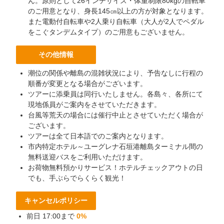
ん。原則として26インチサイズ・体重制限80kgの自転車
のご用意となり、身長145㎝以上の方が対象となります。
また電動付自転車や2人乗り自転車（大人が2人でペダル
をこぐタンデムタイプ）のご用意もございません。
その他情報
潮位の関係や離島の混雑状況により、予告なしに行程の
順番が変更となる場合がございます。
ツアーに添乗員は同行いたしません。各島々、各所にて
現地係員がご案内をさせていただきます。
台風等荒天の場合には催行中止とさせていただく場合が
ございます。
ツアーは全て日本語でのご案内となります。
市内特定ホテル～ユーグレナ石垣港離島ターミナル間の
無料送迎バスをご利用いただけます。
お荷物無料預かりサービス！ホテルチェックアウトの日
でも、手ぶらでらくらく観光！
キャンセルポリシー
前日 17:00まで
0%