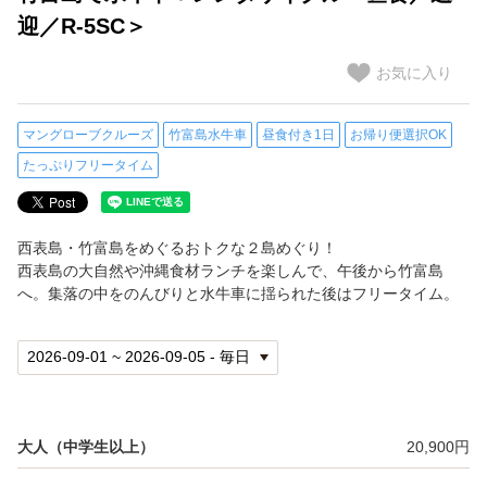
迎／R-5SC＞
フリータイム充実
お気に入り
【カヌー・SUP・幻の島】石垣島出発 川＆マリンアクティビティ
マングローブクルーズ
竹富島水牛車
昼食付き1日
お帰り便選択OK
【0歳参加OK】子連れでも安心な自然体験
たっぷりフリータイム
ゆったり午後発
西表島・竹富島をめぐるおトクな２島めぐり！
人気ランキング
西表島の大自然や沖縄食材ランチを楽しんで、午後から竹富島
へ。集落の中をのんびりと水牛車に揺られた後はフリータイム。
おすすめ
閲覧履歴
大人（中学生以上）
20,900円
ご案内