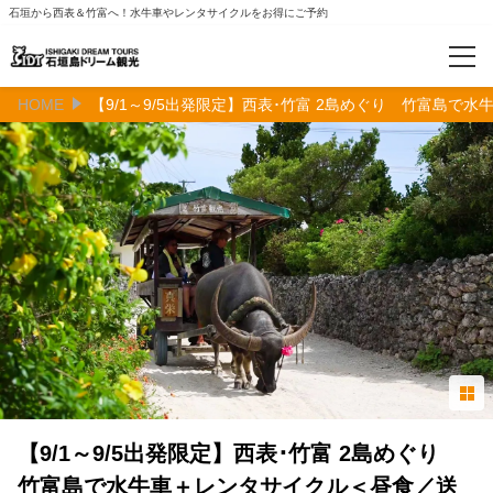
石垣から西表＆竹富へ！水牛車やレンタサイクルをお得にご予約
HOME
【9/1～9/5出発限定】西表･竹富 2島めぐり 竹富島で
カテゴリー
人気の日帰り離島観光ツアー（西表・由布・竹富）
【高速船付き】西表島アクティビティ
竹富島観光ツアー（水牛車）
マリンアクティビティ＆竹富島観光ツアー
特集
【早め予約が吉】まだ間に合う人気の離島ツアー
【9/1～9/5出発限定】西表･竹富 2島めぐり
竹富島をレンタサイクルで巡る
竹富島で水牛車＋レンタサイクル＜昼食／送