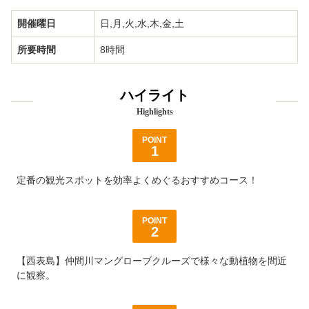
会社案内
開催曜日
日,月,火,水,木,金,土
よくあるお問合わせ
所要時間
8時間
八重山の離島ツアーをもっと楽しむ！お役立ちコンテンツ集
ハイライト
Highlights
【2024年最新トピック】一番人気の3島めぐりに「竹富島での水牛車プラン」が復活！
POINT
1
レンタサイクルで巡る竹富島観光ガイド【所要時間別の観光モデルコース】
定番の観光スポットを効率よくめぐるおすすめコース！
【3島めぐり2023年新コース】竹富島フリーウォークプラン
【石垣島発日帰り離島ツアー】最適プランの選び方
POINT
2
離島観光ツアー「できる体験」早見表
【西表島】仲間川マングローブクルーズで様々な動植物を間近
に観察。
【お得＆手間いらず】フェリー乗船券付き西表島アクティビティの4つの魅力