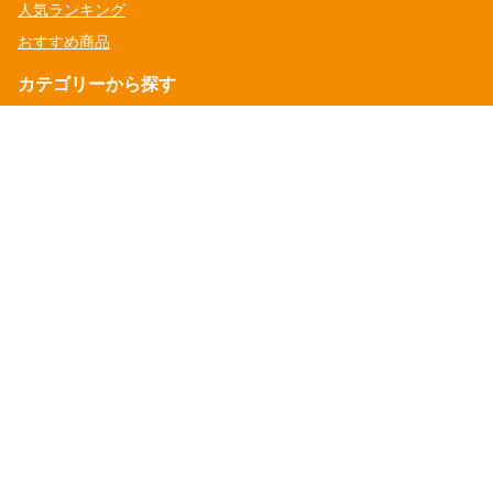
人気ランキング
おすすめ商品
カテゴリーから探す
人気の日帰り離島観光ツアー（西表・由布・竹富）
【高速船付き】西表島アクティビティ
竹富島観光ツアー（水牛車）
マリンアクティビティ＆竹富島観光ツアー
特集
【早め予約が吉】まだ間に合う人気の離島ツアー
竹富島をレンタサイクルで巡る
フリータイム充実
【カヌー・SUP・幻の島】石垣島出発 川＆マリンアクティビ
ティ
【0歳参加OK】子連れでも安心な自然体験
ゆったり午後発