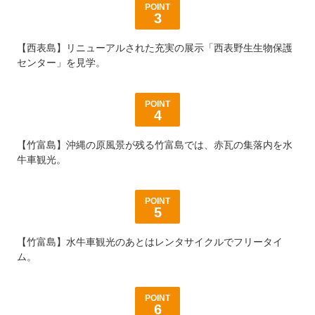
POINT
石垣島発の離島観光を「アクティブ」に楽しむ9つのポイント
3
石垣発の離島観光を「効率よく楽しむ」秘訣とは？＜3島巡りの魅力を大公開＞
【西表島】リニューアルされた充実の展示「西表野生生物保護
センター」を見学。
時間がない方におすすめの石垣発離島観光ツアーとは？＜到着日・出発日に最適＞
POINT
4
【売り切れ注意】夏の離島観光ツアー予約で失敗しないコツ
【竹富島】沖縄の原風景が残る竹富島では、赤瓦の集落内を水
【公式】石垣島ドリーム観光
牛車観光。
POINT
5
【竹富島】水牛車観光のあとはレンタサイクルでフリータイ
ム。
POINT
6